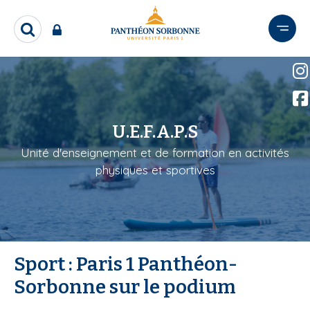
A
l
R
l
e
e
c
r
h
e
a
r
u
c
c
U.E.F.A.P.S
h
o
e
Unité d'enseignement et de formation en activités
n
r
physiques et sportives
t
e
n
u
p
r
Sport : Paris 1 Panthéon-
i
Sorbonne sur le podium
n
c