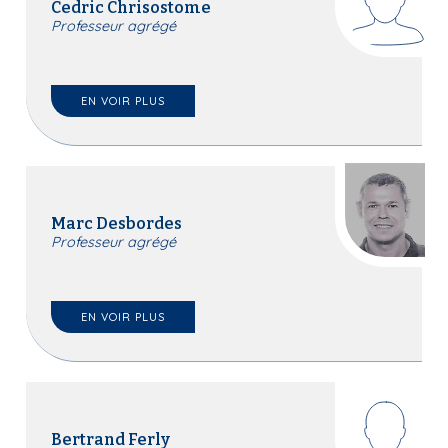
Cedric Chrisostome
i
Professeur agrégé
p
a
l
EN VOIR PLUS
Marc Desbordes
Professeur agrégé
EN VOIR PLUS
Bertrand Ferly